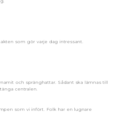
g.
takten som gör varje dag intressant.
amit och spränghattar. Sådant ska lämnas till
stänga centralen.
?
ampen som vi infört. Folk har en lugnare