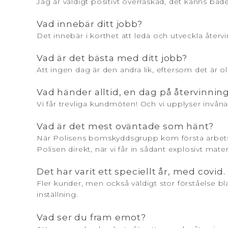
Jag är väldigt positivt överraskad, det känns bå
Vad innebär ditt jobb?
Det innebär i korthet att leda och utveckla återv
Vad är det bästa med ditt jobb?
Att ingen dag är den andra lik, eftersom det är 
Vad händer alltid, en dag på återvinnin
Vi får trevliga kundmöten! Och vi upplyser invånar
Vad är det mest oväntade som hänt?
När Polisens bomskyddsgrupp kom första arbetsv
Polisen direkt, när vi får in sådant explosivt mate
Det har varit ett speciellt år, med covi
Fler kunder, men också väldigt stor förståelse b
inställning.
Vad ser du fram emot?