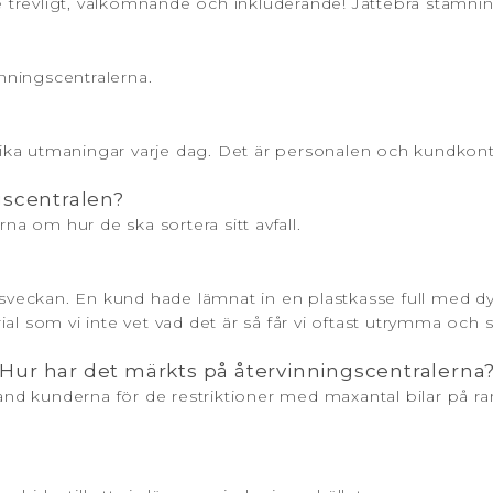
de trevligt, välkomnande och inkluderande! Jättebra stämnin
inningscentralerna.
olika utmaningar varje dag. Det är personalen och kundkon
gscentralen?
na om hur de ska sortera sitt avfall.
eckan. En kund hade lämnat in en plastkasse full med dyn
rial som vi inte vet vad det är så får vi oftast utrymma och 
d. Hur har det märkts på återvinningscentralerna
land kunderna för de restriktioner med maxantal bilar på r