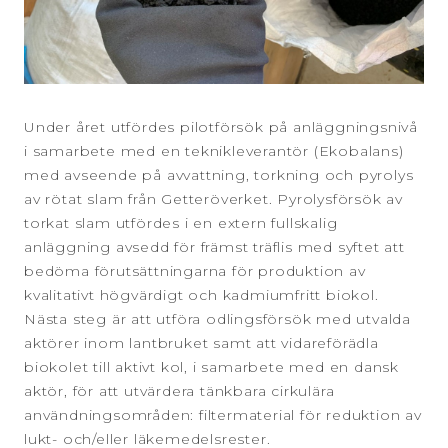
Under året utfördes pilotförsök på anläggningsnivå
i samarbete med en teknikleverantör (Ekobalans)
med avseende på avvattning, torkning och pyrolys
av rötat slam från Getteröverket. Pyrolysförsök av
torkat slam utfördes i en extern fullskalig
anläggning avsedd för främst träflis med syftet att
bedöma förutsättningarna för produktion av
kvalitativt högvärdigt och kadmiumfritt biokol.
Nästa steg är att utföra odlingsförsök med utvalda
aktörer inom lantbruket samt att vidareförädla
biokolet till aktivt kol, i samarbete med en dansk
aktör, för att utvärdera tänkbara cirkulära
användningsområden: filtermaterial för reduktion av
lukt- och/eller läkemedelsrester.